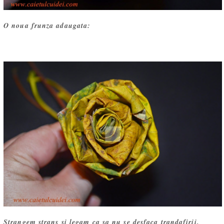
O noua frunza adaugata:
Strangem strans si legam ca sa nu se desfaca trandafirii.