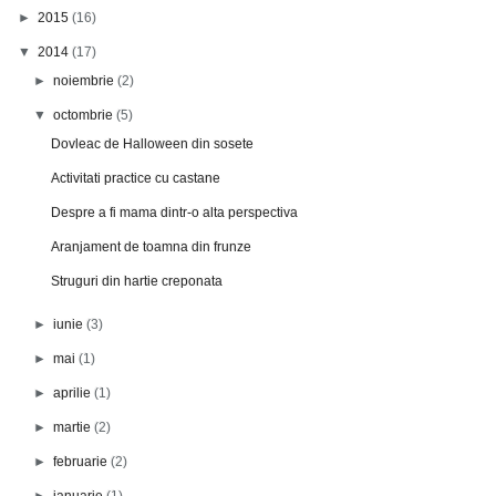
►
2015
(16)
▼
2014
(17)
►
noiembrie
(2)
▼
octombrie
(5)
Dovleac de Halloween din sosete
Activitati practice cu castane
Despre a fi mama dintr-o alta perspectiva
Aranjament de toamna din frunze
Struguri din hartie creponata
►
iunie
(3)
►
mai
(1)
►
aprilie
(1)
►
martie
(2)
►
februarie
(2)
►
ianuarie
(1)