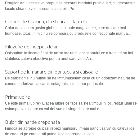
Dragilor, anul acesta va propun sa decorati bradutul putin difert, cu decoratiuni
facute chiar de voi impreuna cu copiii. Pe ...
Globuri de Craciun, din sfoara si dantela
Chiar daca acum gasim globulete in toate magazinele, care de care mai
frumoase, totusi, nimic nu se compara cu produsele confectionate manua...
Filozofie de inceput de an
Obisnuiam la fiecare final de an sa fac un bilant al anului ce a trecut si sa imi
stabilesc cateva obiective pentru anul care vine. An...
Suport de lumanare din portocala si cuisoare
De sarbatori si nu numai sa ne imfrumusetam casa cu un odorizant natural de
camera, odorizant al carui protagonisti sunt doar portocale...
Prima iubire
Ce este prima iubire? E acea iubire ce face sa stea timpul in loc, restul lumii se
estompeaza si pare ca voi doi sunteti singurii care mai e...
Bujor din hartie creponata
Fiindca se apropie cu pasi repezi martisorul m-am gandit sa vin cu cateva idei
de cadouri pe care le-ati putea face impreuna cu copiii ...