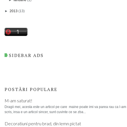
►
2013
(13)
SIDEBAR ADS
POSTĂRI POPULARE
M-am saturat!
Dragii mei, acesta este un articol pe care maine poate imi va parea rau ca l-am
scris, insa e un articol sincer, sunt cuvinte ce se zba...
Decoratiuni pentru brad, din lemn pictat