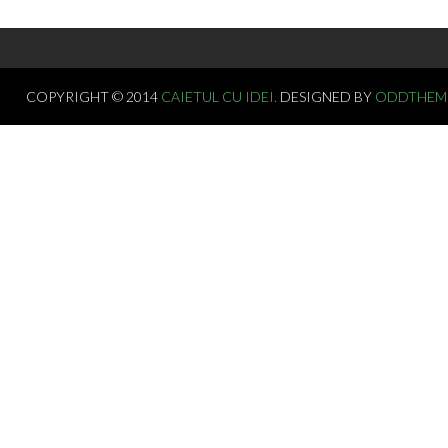
COPYRIGHT © 2014
CAIETUL CU IDEI.
DESIGNED BY
ODDTHEM