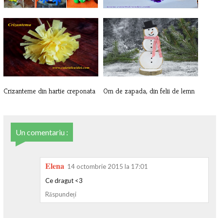
Activitati practice cu castane
Struguri din hartie creponata
Crizanteme din hartie creponata
Om de zapada, din felii de lemn
Un comentariu :
Elena
14 octombrie 2015 la 17:01
Ce dragut <3
Răspundeți