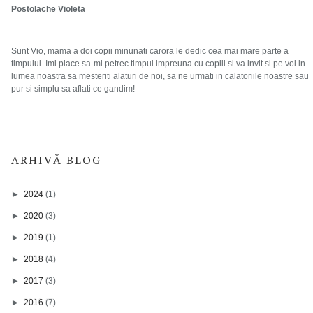
Postolache Violeta
Sunt Vio, mama a doi copii minunati carora le dedic cea mai mare parte a
timpului. Imi place sa-mi petrec timpul impreuna cu copiii si va invit si pe voi in
lumea noastra sa mesteriti alaturi de noi, sa ne urmati in calatoriile noastre sau
pur si simplu sa aflati ce gandim!
ARHIVĂ BLOG
►
2024
(1)
►
2020
(3)
►
2019
(1)
►
2018
(4)
►
2017
(3)
►
2016
(7)