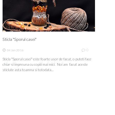
Sticla "Sporul casei"
0
04 Jan 2016
Sticla "Sporul casei" este foarte usor de facut, o puteti face
chiar si impreuna cu copiii mai mici. Noi am facut aceste
sticlute asta toamna si totodata...