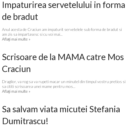
Impaturirea servetelului in forma
de bradut
Anul acesta de Craciun am impaturit servetelele sub forma de bradut si
am zis sa impartasesc si cu voi mai...
Aflați mai multe »
Scrisoare de la MAMA catre Mos
Craciun
Dragilor, va rog sa va rupeti macar un minutel din timpul vostru pretios si
sa cititi scrisoarea unei mame pentru mos...
Aflați mai multe »
Sa salvam viata micutei Stefania
Dumitrascu!