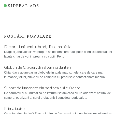
SIDEBAR ADS
POSTĂRI POPULARE
Decoratiuni pentru brad, din lemn pictat
Dragilor, anul acesta va propun sa decorati bradutul putin difert, cu decoratiuni
facute chiar de voi impreuna cu copiii. Pe ...
Globuri de Craciun, din sfoara si dantela
Chiar daca acum gasim globulete in toate magazinele, care de care mai
frumoase, totusi, nimic nu se compara cu produsele confectionate manua...
Suport de lumanare din portocala si cuisoare
De sarbatori si nu numai sa ne imfrumusetam casa cu un odorizant natural de
camera, odorizant al carui protagonisti sunt doar portocale...
Prima iubire
Ce este prima iubire? E acea iubire ce face sa stea timpul in loc, restul lumii se