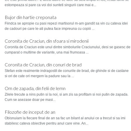
estompeaza si pare ca voi doi sunteti singurii care mai e...
Bujor din hartie creponata
Fiindca se apropie cu pasi repezi martisorul m-am gandit sa vin cu cateva idei
de cadouri pe care le-ati putea face impreuna cu copiii ...
Coronita de Craciun, din sfoara si mirodenii
Coronita de Craciun este unul dintre simbolurile Craciunului, desi se gasesc de
cumparat o multime de variante, una mai frumoasa ...
Coronita de Craciun, din conuri de brad
Stefan este realmente indragostit de conurile de brad, de ghinde si de castane
si ori de cate ori mergem la padure sau la ...
Om de zapada, din felii de lemn
Zilele trecute a nins putin si la noi, si am zis sa profitam si noi putin de zapada.
Cum se asezase doar pe masi...
Filozofie de inceput de an
Obisnuiam la fiecare final de an sa fac un bilant al anului ce a trecut si sa imi
stabilesc cateva obiective pentru anul care vine. An...