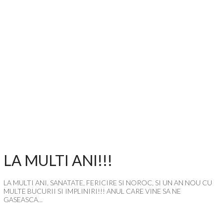
LA MULTI ANI!!!
LA MULTI ANI, SANATATE, FERICIRE SI NOROC, SI UN AN NOU CU
MULTE BUCURII SI IMPLINIRI!!! ANUL CARE VINE SA NE
GASEASCA...