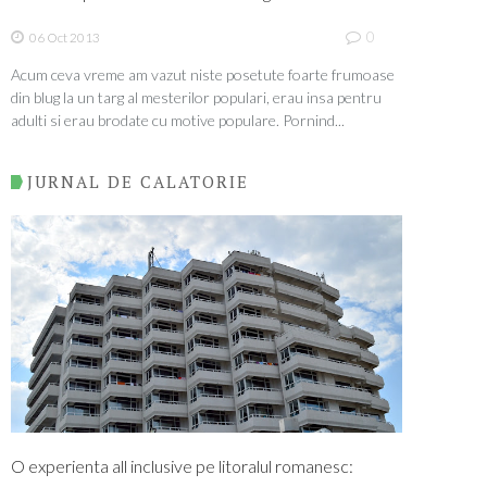
0
06 Oct 2013
Acum ceva vreme am vazut niste posetute foarte frumoase
din blug la un targ al mesterilor populari, erau insa pentru
adulti si erau brodate cu motive populare. Pornind...
JURNAL DE CALATORIE
O experienta all inclusive pe litoralul romanesc: