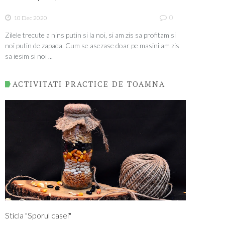
0
10 Dec 2020
Zilele trecute a nins putin si la noi, si am zis sa profitam si
noi putin de zapada. Cum se asezase doar pe masini am zis
sa iesim si noi ...
ACTIVITATI PRACTICE DE TOAMNA
Sticla "Sporul casei"