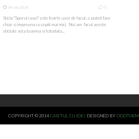
0
04 Jan 2016
Sticla "Sporul casei" este foarte usor de facut, o puteti face
chiar si impreuna cu copiii mai mici. Noi am facut aceste
sticlute asta toamna si totodata...
COPYRIGHT © 2014
CAIETUL CU IDEI.
DESIGNED BY
ODDTHEM