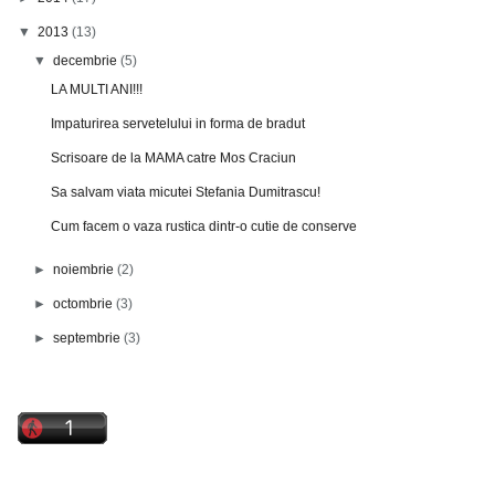
▼
2013
(13)
▼
decembrie
(5)
LA MULTI ANI!!!
Impaturirea servetelului in forma de bradut
Scrisoare de la MAMA catre Mos Craciun
Sa salvam viata micutei Stefania Dumitrascu!
Cum facem o vaza rustica dintr-o cutie de conserve
►
noiembrie
(2)
►
octombrie
(3)
►
septembrie
(3)