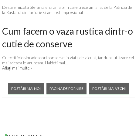
Despre micuta Stefania si drama prin care trece am aflat de la Patricia de
la Rasfatul din farfurie si am fost impresionata...
Cum facem o vaza rustica dintr-o
cutie de conserve
Cu totii folosim adeseori conserve in viata de zi cu zi, iar dupa utilizare cel
mai adesea le aruncam. Haideti mai...
Aflați mai multe »
POSTĂRI MAI NOI
PAGINA DE PORNIRE
POSTĂRI MAI VECHI