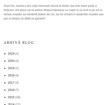
Sunt Vio, mama a doi copii minunati carora le dedic cea mai mare parte a
timpului. Imi place sa-mi petrec timpul impreuna cu copiii si va invit si pe voi in
lumea noastra sa mesteriti alaturi de noi, sa ne urmati in calatoriile noastre sau
pur si simplu sa aflati ce gandim!
ARHIVĂ BLOG
►
2024
(1)
►
2020
(3)
►
2019
(1)
►
2018
(4)
►
2017
(3)
►
2016
(7)
►
2015
(16)
►
2014
(17)