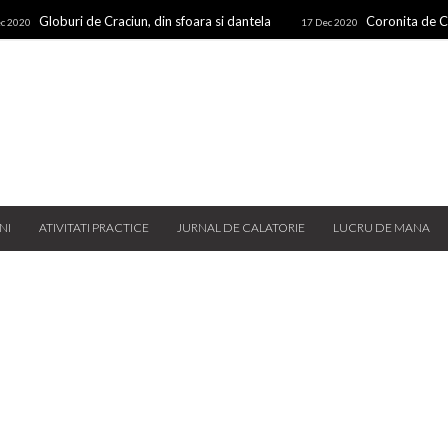
Globuri de Craciun, din sfoara si dantela
Coronita de Cr
c 2020
17 Dec 2020
n felii de lemn
Martisor din fire
25 Feb 2019
NI
ATIVITATI PRACTICE
JURNAL DE CALATORIE
LUCRU DE MANA