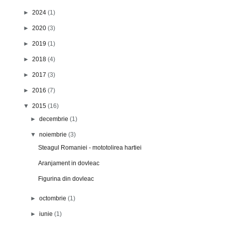
►
2024
(1)
►
2020
(3)
►
2019
(1)
►
2018
(4)
►
2017
(3)
►
2016
(7)
▼
2015
(16)
►
decembrie
(1)
▼
noiembrie
(3)
Steagul Romaniei - mototolirea hartiei
Aranjament in dovleac
Figurina din dovleac
►
octombrie
(1)
►
iunie
(1)