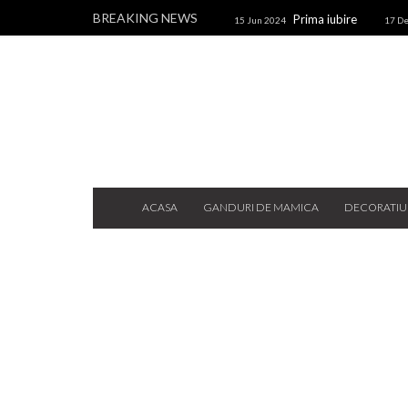
BREAKING NEWS
Prima iubire
15 Jun 2024
17 De
brad
Om de zapada, di
10 Dec 2020
CAIETUL CU IDEI
ACASA
GANDURI DE MAMICA
DECORATIU