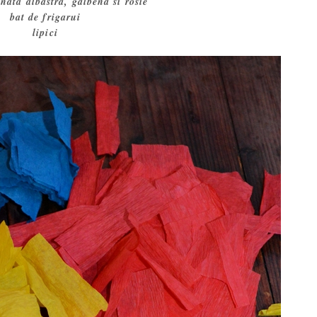
nata albastra, galbena si rosie
bat de frigarui
lipici