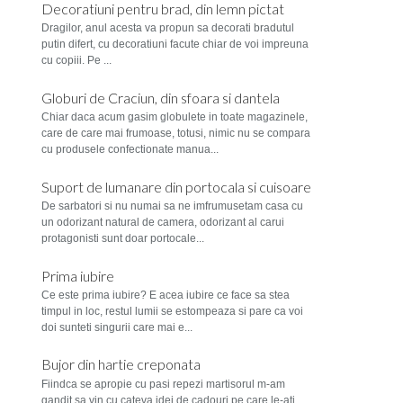
Decoratiuni pentru brad, din lemn pictat
Dragilor, anul acesta va propun sa decorati bradutul
putin difert, cu decoratiuni facute chiar de voi impreuna
cu copiii. Pe ...
Globuri de Craciun, din sfoara si dantela
Chiar daca acum gasim globulete in toate magazinele,
care de care mai frumoase, totusi, nimic nu se compara
cu produsele confectionate manua...
Suport de lumanare din portocala si cuisoare
De sarbatori si nu numai sa ne imfrumusetam casa cu
un odorizant natural de camera, odorizant al carui
protagonisti sunt doar portocale...
Prima iubire
Ce este prima iubire? E acea iubire ce face sa stea
timpul in loc, restul lumii se estompeaza si pare ca voi
doi sunteti singurii care mai e...
Bujor din hartie creponata
Fiindca se apropie cu pasi repezi martisorul m-am
gandit sa vin cu cateva idei de cadouri pe care le-ati