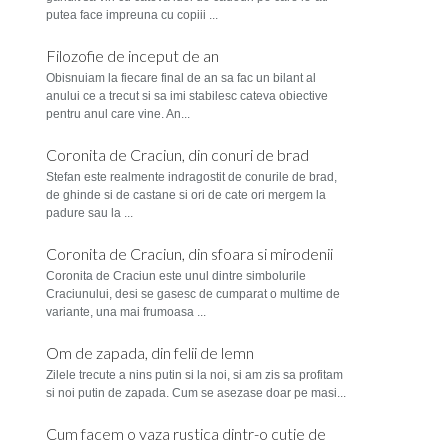
putea face impreuna cu copiii ...
Filozofie de inceput de an
Obisnuiam la fiecare final de an sa fac un bilant al
anului ce a trecut si sa imi stabilesc cateva obiective
pentru anul care vine. An...
Coronita de Craciun, din conuri de brad
Stefan este realmente indragostit de conurile de brad,
de ghinde si de castane si ori de cate ori mergem la
padure sau la ...
Coronita de Craciun, din sfoara si mirodenii
Coronita de Craciun este unul dintre simbolurile
Craciunului, desi se gasesc de cumparat o multime de
variante, una mai frumoasa ...
Om de zapada, din felii de lemn
Zilele trecute a nins putin si la noi, si am zis sa profitam
si noi putin de zapada. Cum se asezase doar pe masi...
Cum facem o vaza rustica dintr-o cutie de