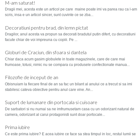
M-am saturat!
Dragii mei, acesta este un articol pe care maine poate imi va parea rau ca l-am
scris, insa e un articol sincer, sunt cuvinte ce se zba...
Decoratiuni pentru brad, din lemn pictat
Dragilor, anul acesta va propun sa decorati bradutul putin difert, cu decoratiuni
facute chiar de voi impreuna cu copiii. Pe ...
Globuri de Craciun, din sfoara si dantela
Chiar daca acum gasim globulete in toate magazinele, care de care mai
frumoase, totusi, nimic nu se compara cu produsele confectionate manua...
Filozofie de inceput de an
Obisnuiam la fiecare final de an sa fac un bilant al anului ce a trecut si sa imi
stabilesc cateva obiective pentru anul care vine. An...
Suport de lumanare din portocala si cuisoare
De sarbatori si nu numai sa ne imfrumusetam casa cu un odorizant natural de
camera, odorizant al carui protagonisti sunt doar portocale...
Prima iubire
Ce este prima iubire? E acea iubire ce face sa stea timpul in loc, restul lumii se