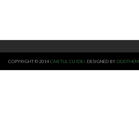
COPYRIGHT © 2014
CAIETUL CU IDEI.
DESIGNED BY
ODDTHEM