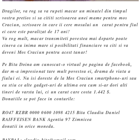
Dragilor, va rog sa va rupeti macar un minutel din timpul
vostru pretios si sa cititi scrisoarea unei mame pentru mos
Craciun, scrisoare in care ii cere mosului un carut pentru fiul
ei care este paralizat de 17 ani!
Va rog mult, macar transmiteti povestea mai departe poate
cineva cu inima mare si posibilitati financiare va citi si va
deveni Mos Craciun pentru acest tanar!
Pe Bita Doina am cunoscut-o virtual pe pagina de facebook,
dar m-a impresionat tare mult povestea ei, drama de viata a
fiului ei. Nu isi doreste de la Mos Craciun smartphone-uri sau
eu stiu ce alte gadget-uri de ultima ora cum si-ar dori alti
tineri de varsta lui, ci un carut care costa 1.442 $.
Donatiile se pot face in conturile:
RO47 RZBR 0000 0600 1098 4215 Bita Claudiu Daniel
RAIFFEISEN BANK Agentia 97 Zimnicea
donatii in orice moneda.
PAYPAL: claudiu.bita@gmail.com