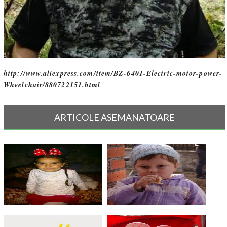
http://www.aliexpress.com/item/BZ-6401-Electric-motor-power-
Wheelchair/880722151.html
ARTICOLE ASEMANATOARE
O lupta cu viata si un strigat de
Umple cosul iepurasului -