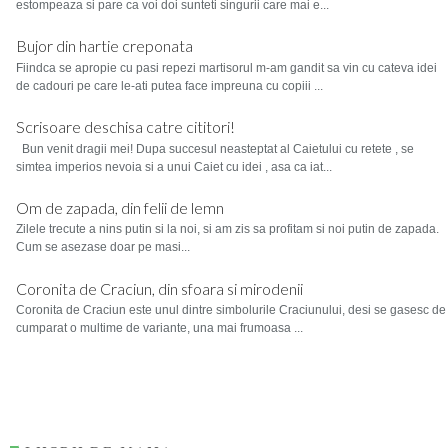
estompeaza si pare ca voi doi sunteti singurii care mai e...
Bujor din hartie creponata
Fiindca se apropie cu pasi repezi martisorul m-am gandit sa vin cu cateva idei
de cadouri pe care le-ati putea face impreuna cu copiii ...
Scrisoare deschisa catre cititori!
Bun venit dragii mei! Dupa succesul neasteptat al Caietului cu retete , se
simtea imperios nevoia si a unui Caiet cu idei , asa ca iat...
Om de zapada, din felii de lemn
Zilele trecute a nins putin si la noi, si am zis sa profitam si noi putin de zapada.
Cum se asezase doar pe masi...
Coronita de Craciun, din sfoara si mirodenii
Coronita de Craciun este unul dintre simbolurile Craciunului, desi se gasesc de
cumparat o multime de variante, una mai frumoasa ...