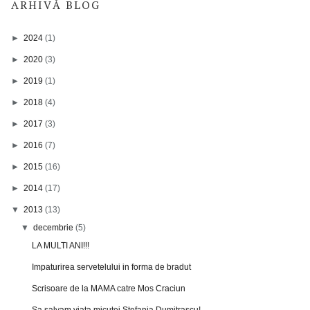
ARHIVĂ BLOG
►
2024
(1)
►
2020
(3)
►
2019
(1)
►
2018
(4)
►
2017
(3)
►
2016
(7)
►
2015
(16)
►
2014
(17)
▼
2013
(13)
▼
decembrie
(5)
LA MULTI ANI!!!
Impaturirea servetelului in forma de bradut
Scrisoare de la MAMA catre Mos Craciun
Sa salvam viata micutei Stefania Dumitrascu!