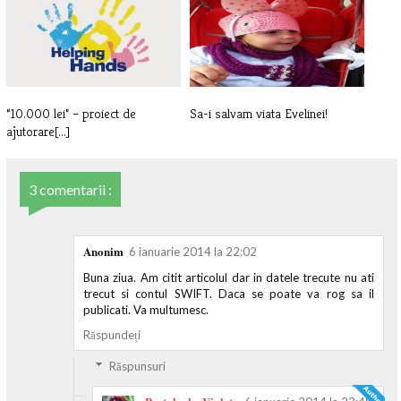
a[...]
campanie[...]
“10.000 lei” – proiect de
Sa-i salvam viata Evelinei!
ajutorare[...]
3 comentarii :
Anonim
6 ianuarie 2014 la 22:02
Buna ziua. Am citit articolul dar in datele trecute nu ati
trecut si contul SWIFT. Daca se poate va rog sa il
publicati. Va multumesc.
Răspundeți
Răspunsuri